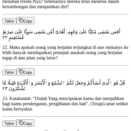
menahan rezeki-Nya? Sebenarnya mereka terus menerus dalam
kesombongan dan menjauhkan diri?
Tafsir
Copy
أَفَمَن يَمْشِى مُكِبًّا عَلَىٰ وَجْهِهِۦٓ أَهْدَىٰٓ أَمَّن يَمْشِى سَوِيًّا عَلَىٰ صِرَٰطٍ
٢٢
مُّسْتَقِيمٍ
22
.
Maka apakah orang yang berjalan terjungkal di atas mukanya itu
lebih banyak mendapatkan petunjuk ataukah orang yang berjalan
tegap di atas jalan yang lurus?
Tafsir
Copy
قُلْ هُوَ ٱلَّذِىٓ أَنشَأَكُمْ وَجَعَلَ لَكُمُ ٱلسَّمْعَ وَٱلْأَبْصَٰرَ وَٱلْأَفْـِٔدَةَ قَلِيلًا مَّا
٢٣
تَشْكُرُونَ
23
.
Katakanlah: "Dialah Yang menciptakan kamu dan menjadikan
bagi kamu pendengaran, penglihatan dan hati". (Tetapi) amat sedikit
kamu bersyukur.
Tafsir
Copy