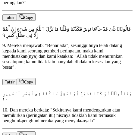
peringatan?"
Tafsir
Copy
قَالُوا۟ بَلَىٰ قَدْ جَآءَنَا نَذِيرٌ فَكَذَّبْنَا وَقُلْنَا مَا نَزَّلَ ٱللَّهُ مِن شَىْءٍ إِنْ أَنتُمْ
٩
إِلَّا فِى ضَلَٰلٍ كَبِيرٍ
9
.
Mereka menjawab: "Benar ada", sesungguhnya telah datang
kepada kami seorang pemberi peringatan, maka kami
mendustakan(nya) dan kami katakan: "Allah tidak menurunkan
sesuatupun; kamu tidak lain hanyalah di dalam kesesatan yang
besar".
Tafsir
Copy
وَقَالُوا۟ لَوْ كُنَّا نَسْمَعُ أَوْ نَعْقِلُ مَا كُنَّا فِىٓ أَصْحَٰبِ ٱلسَّعِيرِ
١٠
10
.
Dan mereka berkata: "Sekiranya kami mendengarkan atau
memikirkan (peringatan itu) niscaya tidaklah kami termasuk
penghuni-penghuni neraka yang menyala-nyala".