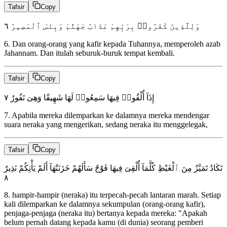
Tafsir
Copy
٦
وَلِلَّذِينَ كَفَرُوا۟ بِرَبِّهِمْ عَذَابُ جَهَنَّمَ وَبِئْسَ ٱلْمَصِيرُ
6
.
Dan orang-orang yang kafir kepada Tuhannya, memperoleh azab
Jahannam. Dan itulah seburuk-buruk tempat kembali.
Tafsir
Copy
٧
إِذَآ أُلْقُوا۟ فِيهَا سَمِعُوا۟ لَهَا شَهِيقًا وَهِىَ تَفُورُ
7
.
Apabila mereka dilemparkan ke dalamnya mereka mendengar
suara neraka yang mengerikan, sedang neraka itu menggelegak,
Tafsir
Copy
تَكَادُ تَمَيَّزُ مِنَ ٱلْغَيْظِ كُلَّمَآ أُلْقِىَ فِيهَا فَوْجٌ سَأَلَهُمْ خَزَنَتُهَآ أَلَمْ يَأْتِكُمْ نَذِيرٌ
٨
8
.
hampir-hampir (neraka) itu terpecah-pecah lantaran marah. Setiap
kali dilemparkan ke dalamnya sekumpulan (orang-orang kafir),
penjaga-penjaga (neraka itu) bertanya kepada mereka: "Apakah
belum pernah datang kepada kamu (di dunia) seorang pemberi