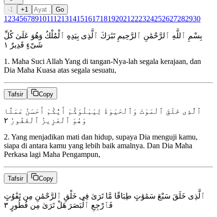
-1
+1
Go
1
2
3
4
5
6
7
8
9
10
11
12
13
14
15
16
17
18
19
20
21
22
23
24
25
26
27
28
29
30
بِسْمِ ٱللَّهِ ٱلرَّحْمَٰنِ ٱلرَّحِيمِ تَبَٰرَكَ ٱلَّذِى بِيَدِهِ ٱلْمُلْكُ وَهُوَ عَلَىٰ كُلِّ
١
شَىْءٍ قَدِيرٌ
1
.
Maha Suci Allah Yang di tangan-Nya-lah segala kerajaan, dan
Dia Maha Kuasa atas segala sesuatu,
Tafsir
Copy
ٱلَّذِى خَلَقَ ٱلْمَوْتَ وَٱلْحَيَوٰةَ لِيَبْلُوَكُمْ أَيُّكُمْ أَحْسَنُ عَمَلًا
٢
وَهُوَ ٱلْعَزِيزُ ٱلْغَفُورُ
2
.
Yang menjadikan mati dan hidup, supaya Dia menguji kamu,
siapa di antara kamu yang lebih baik amalnya. Dan Dia Maha
Perkasa lagi Maha Pengampun,
Tafsir
Copy
ٱلَّذِى خَلَقَ سَبْعَ سَمَٰوَٰتٍ طِبَاقًا مَّا تَرَىٰ فِى خَلْقِ ٱلرَّحْمَٰنِ مِن تَفَٰوُتٍ
٣
فَٱرْجِعِ ٱلْبَصَرَ هَلْ تَرَىٰ مِن فُطُورٍ