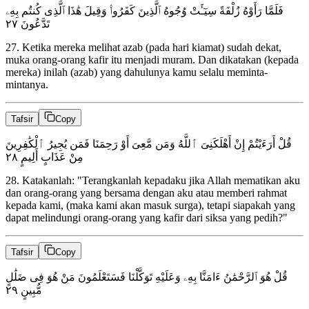
فَلَمَّا رَأَوْهُ زُلْفَةً سِيٓـَٔتْ وُجُوهُ ٱلَّذِينَ كَفَرُوا۟ وَقِيلَ هَٰذَا ٱلَّذِى كُنتُم بِهِۦ
٢٧
تَدَّعُونَ
27
.
Ketika mereka melihat azab (pada hari kiamat) sudah dekat,
muka orang-orang kafir itu menjadi muram. Dan dikatakan (kepada
mereka) inilah (azab) yang dahulunya kamu selalu meminta-
mintanya.
Tafsir
Copy
قُلْ أَرَءَيْتُمْ إِنْ أَهْلَكَنِىَ ٱللَّهُ وَمَن مَّعِىَ أَوْ رَحِمَنَا فَمَن يُجِيرُ ٱلْكَٰفِرِينَ
٢٨
مِنْ عَذَابٍ أَلِيمٍ
28
.
Katakanlah: "Terangkanlah kepadaku jika Allah mematikan aku
dan orang-orang yang bersama dengan aku atau memberi rahmat
kepada kami, (maka kami akan masuk surga), tetapi siapakah yang
dapat melindungi orang-orang yang kafir dari siksa yang pedih?"
Tafsir
Copy
قُلْ هُوَ ٱلرَّحْمَٰنُ ءَامَنَّا بِهِۦ وَعَلَيْهِ تَوَكَّلْنَا فَسَتَعْلَمُونَ مَنْ هُوَ فِى ضَلَٰلٍ
٢٩
مُّبِينٍ