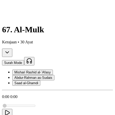
67. Al-Mulk
Kerajaan • 30 Ayat
Surah Mode
Mishari Rashid al-`Afasy
Abdur-Rahman as-Sudais
Saad al-Ghamdi
0:00
0:00