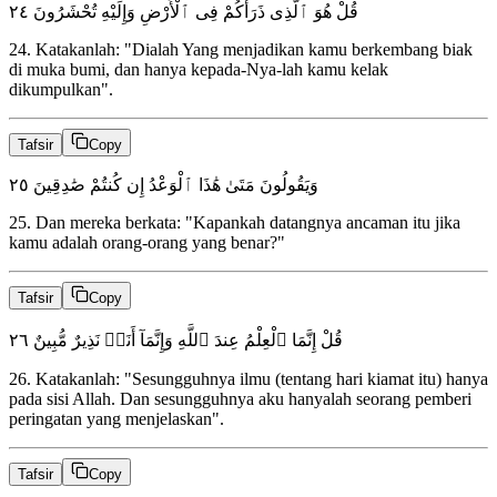
٢٤
قُلْ هُوَ ٱلَّذِى ذَرَأَكُمْ فِى ٱلْأَرْضِ وَإِلَيْهِ تُحْشَرُونَ
24
.
Katakanlah: "Dialah Yang menjadikan kamu berkembang biak
di muka bumi, dan hanya kepada-Nya-lah kamu kelak
dikumpulkan".
Tafsir
Copy
٢٥
وَيَقُولُونَ مَتَىٰ هَٰذَا ٱلْوَعْدُ إِن كُنتُمْ صَٰدِقِينَ
25
.
Dan mereka berkata: "Kapankah datangnya ancaman itu jika
kamu adalah orang-orang yang benar?"
Tafsir
Copy
٢٦
قُلْ إِنَّمَا ٱلْعِلْمُ عِندَ ٱللَّهِ وَإِنَّمَآ أَنَا۠ نَذِيرٌ مُّبِينٌ
26
.
Katakanlah: "Sesungguhnya ilmu (tentang hari kiamat itu) hanya
pada sisi Allah. Dan sesungguhnya aku hanyalah seorang pemberi
peringatan yang menjelaskan".
Tafsir
Copy