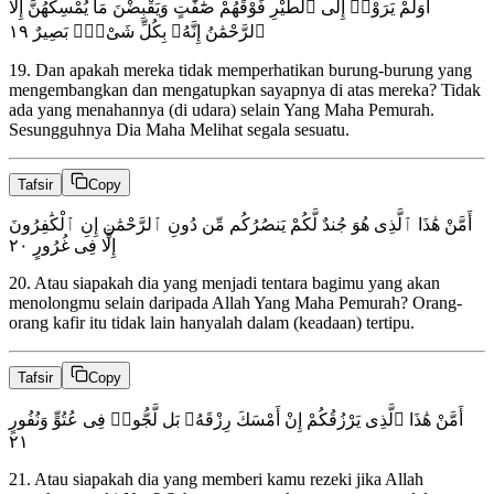
أَوَلَمْ يَرَوْا۟ إِلَى ٱلطَّيْرِ فَوْقَهُمْ صَٰٓفَّٰتٍ وَيَقْبِضْنَ مَا يُمْسِكُهُنَّ إِلَّا
١٩
ٱلرَّحْمَٰنُ إِنَّهُۥ بِكُلِّ شَىْءٍۭ بَصِيرٌ
19
.
Dan apakah mereka tidak memperhatikan burung-burung yang
mengembangkan dan mengatupkan sayapnya di atas mereka? Tidak
ada yang menahannya (di udara) selain Yang Maha Pemurah.
Sesungguhnya Dia Maha Melihat segala sesuatu.
Tafsir
Copy
أَمَّنْ هَٰذَا ٱلَّذِى هُوَ جُندٌ لَّكُمْ يَنصُرُكُم مِّن دُونِ ٱلرَّحْمَٰنِ إِنِ ٱلْكَٰفِرُونَ
٢٠
إِلَّا فِى غُرُورٍ
20
.
Atau siapakah dia yang menjadi tentara bagimu yang akan
menolongmu selain daripada Allah Yang Maha Pemurah? Orang-
orang kafir itu tidak lain hanyalah dalam (keadaan) tertipu.
Tafsir
Copy
أَمَّنْ هَٰذَا ٱلَّذِى يَرْزُقُكُمْ إِنْ أَمْسَكَ رِزْقَهُۥ بَل لَّجُّوا۟ فِى عُتُوٍّ وَنُفُورٍ
٢١
21
.
Atau siapakah dia yang memberi kamu rezeki jika Allah