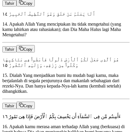
Tafsir
Copy
١٤
أَلَا يَعْلَمُ مَنْ خَلَقَ وَهُوَ ٱللَّطِيفُ ٱلْخَبِيرُ
14
.
Apakah Allah Yang menciptakan itu tidak mengetahui (yang
kamu lahirkan atau rahasiakan); dan Dia Maha Halus lagi Maha
Mengetahui?
Tafsir
Copy
هُوَ ٱلَّذِى جَعَلَ لَكُمُ ٱلْأَرْضَ ذَلُولًا فَٱمْشُوا۟ فِى مَنَاكِبِهَا
١٥
وَكُلُوا۟ مِن رِّزْقِهِۦ وَإِلَيْهِ ٱلنُّشُورُ
15
.
Dialah Yang menjadikan bumi itu mudah bagi kamu, maka
berjalanlah di segala penjurunya dan makanlah sebahagian dari
rezeki-Nya. Dan hanya kepada-Nya-lah kamu (kembali setelah)
dibangkitkan.
Tafsir
Copy
١٦
ءَأَمِنتُم مَّن فِى ٱلسَّمَآءِ أَن يَخْسِفَ بِكُمُ ٱلْأَرْضَ فَإِذَا هِىَ تَمُورُ
16
.
Apakah kamu merasa aman terhadap Allah yang (berkuasa) di
langit bahwa Dia akan menjungkir balikkan bumi bersama kamu,