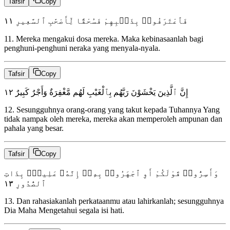
Tafsir
Copy
١١
فَٱعْتَرَفُوا۟ بِذَنۢبِهِمْ فَسُحْقًا لِّأَصْحَٰبِ ٱلسَّعِيرِ
11
.
Mereka mengakui dosa mereka. Maka kebinasaanlah bagi
penghuni-penghuni neraka yang menyala-nyala.
Tafsir
Copy
١٢
إِنَّ ٱلَّذِينَ يَخْشَوْنَ رَبَّهُم بِٱلْغَيْبِ لَهُم مَّغْفِرَةٌ وَأَجْرٌ كَبِيرٌ
12
.
Sesungguhnya orang-orang yang takut kepada Tuhannya Yang
tidak nampak oleh mereka, mereka akan memperoleh ampunan dan
pahala yang besar.
Tafsir
Copy
وَأَسِرُّوا۟ قَوْلَكُمْ أَوِ ٱجْهَرُوا۟ بِهِۦٓ إِنَّهُۥ عَلِيمٌۢ بِذَاتِ
١٣
ٱلصُّدُورِ
13
.
Dan rahasiakanlah perkataanmu atau lahirkanlah; sesungguhnya
Dia Maha Mengetahui segala isi hati.