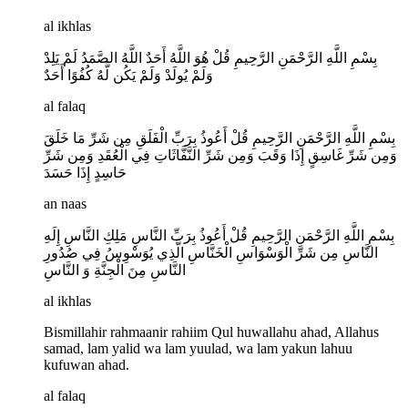
al ikhlas
بِسْمِ اللَّهِ الرَّحْمَنِ الرَّحِيمِ قُلْ هُوَ اللَّهُ أَحَدٌ اللَّهُ الصَّمَدُ لَمْ يَلِدْ
وَلَمْ يُولَدْ وَلَمْ يَكُن لَّهُ كُفُوًا أَحَدٌ
al falaq
بِسْمِ اللَّهِ الرَّحْمَنِ الرَّحِيمِ قُلْ أَعُوذُ بِرَبِّ الْفَلَقِ مِن شَرِّ مَا خَلَقَ
وَمِن شَرِّ غَاسِقٍ إِذَا وَقَبَ وَمِن شَرِّ النَّفَّاثَاتِ فِي الْعُقَدِ وَمِن شَرِّ
حَاسِدٍ إِذَا حَسَدَ
an naas
بِسْمِ اللَّهِ الرَّحْمَنِ الرَّحِيمِ قُلْ أَعُوذُ بِرَبِّ النَّاسِ مَلِكِ النَّاسِ إِلَهِ
النَّاسِ مِن شَرِّ الْوَسْوَاسِ الْخَنَّاسِ الَّذِي يُوَسْوِسُ فِي صُدُورِ
النَّاسِ مِنَ الْجِنَّةِ وَ النَّاسِ
al ikhlas
Bismillahir rahmaanir rahiim Qul huwallahu ahad, Allahus
samad, lam yalid wa lam yuulad, wa lam yakun lahuu
kufuwan ahad.
al falaq