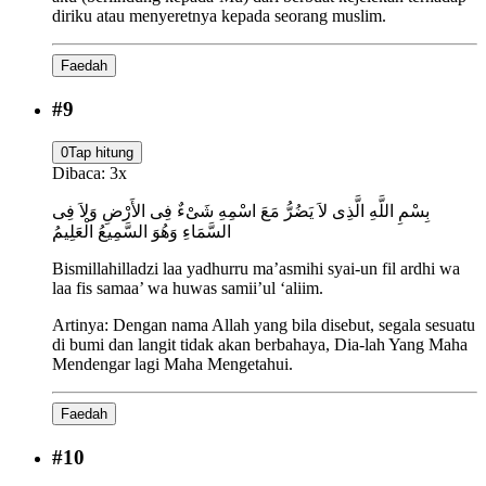
diriku atau menyeretnya kepada seorang muslim.
Faedah
#
9
0
Tap hitung
Dibaca:
3
x
بِسْمِ اللَّهِ الَّذِى لاَ يَضُرُّ مَعَ اسْمِهِ شَىْءٌ فِى الأَرْضِ وَلاَ فِى
السَّمَاءِ وَهُوَ السَّمِيعُ الْعَلِيمُ
Bismillahilladzi laa yadhurru ma’asmihi syai-un fil ardhi wa
laa fis samaa’ wa huwas samii’ul ‘aliim.
Artinya:
Dengan nama Allah yang bila disebut, segala sesuatu
di bumi dan langit tidak akan berbahaya, Dia-lah Yang Maha
Mendengar lagi Maha Mengetahui.
Faedah
#
10