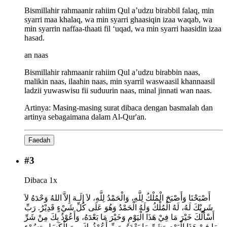
Bismillahir rahmaanir rahiim Qul a’udzu birabbil falaq, min
syarri maa khalaq, wa min syarri ghaasiqin izaa waqab, wa
min syarrin naffaa-thaati fil ‘uqad, wa min syarri haasidin izaa
hasad.
an naas
Bismillahir rahmaanir rahiim Qul a’udzu birabbin naas,
malikin naas, ilaahin naas, min syarril waswaasil khannaasil
ladzii yuwaswisu fii suduurin naas, minal jinnati wan naas.
Artinya:
Masing-masing surat dibaca dengan basmalah dan
artinya sebagaimana dalam Al-Qur'an.
Faedah
#
3
Dibaca 1x
أَصْبَحْنَا وَأَصْبَحَ الْمُلْكُ لِلَّهِ، وَالْحَمْدُ لِلَّهِ، لاَ إِلَـهَ إِلاَّ اللهُ وَحْدَهُ لاَ
شَرِيْكَ لَهُ، لَهُ الْمُلْكُ وَلَهُ الْحَمْدُ وَهُوَ عَلَى كُلِّ شَيْءٍ قَدِيْرُ. رَبِّ
أَسْأَلُكَ خَيْرَ مَا فِيْ هَذَا الْيَوْمِ وَخَيْرَ مَا بَعْدَهُ، وَأَعُوْذُ بِكَ مِنْ شَرِّ
مَا فِيْ هَذَا الْيَوْمِ وَشَرِّ مَا بَعْدَهُ، رَبِّ أَعُوْذُ بِكَ مِنَ الْكَسَلِ وَسُوْءِ