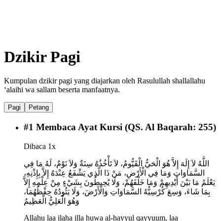
Dzikir Pagi
Kumpulan dzikir pagi yang diajarkan oleh Rasulullah shallallahu
‘alaihi wa sallam beserta manfaatnya.
Pagi
Petang
#
1
Membaca Ayat Kursi (QS. Al Baqarah: 255)
Dibaca 1x
اللَّهُ لاَ إِلَهَ إِلاَّ هُوَ الْحَيُّ الْقَيُّومُ، لاَ تَأْخُذُهُ سِنَةٌ وَلاَ نَوْمٌ، لَهُ مَا فِي
السَّمَاوَاتِ وَمَا فِي الْأَرْضِ، مَنْ ذَا الَّذِي يَشْفَعُ عِنْدَهُ إِلاَّ بِإِذْنِهِ،
يَعْلَمُ مَا بَيْنَ أَيْدِيهِمْ وَمَا خَلْفَهُمْ، وَلَا يُحِيطُونَ بِشَيْءٍ مِنْ عِلْمِهِ إِلاَّ
بِمَا شَاءَ، وَسِعَ كُرْسِيُّهُ السَّمَاوَاتِ وَالْأَرْضَ، وَلَا يَئُودُهُ حِفْظُهُمَا،
وَهُوَ الْعَلِيُّ الْعَظِيمُ
Allahu laa ilaha illa huwa al-hayyul qayyuum, laa