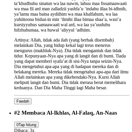
ta’khudhuhu sinatun wa laa nawm, lahuu maa fissamaawaati
wa maa fil ard man zalladzii yashfa’u ‘indahu illaa bi-idhnih,
ya’lamu maa baina aydiihim wa maa khalfahum, wa laa
yuhiitoona bishai-in min ‘ilmihi illaa bimaa shaa’a, wasi’a
kursiyyuhus samaawaati wal ard, wa laa ya’uuduhu
hifzhuhumaa, wa huwal ‘aliyyul ‘adhiim.
Artinya:
Allah, tidak ada ilah (yang berhak disembah)
melainkan Dia, yang hidup kekal lagi terus menerus
mengurus (makhluk-Nya). Dia tidak mengantuk dan tidak
tidur. Kepunyaan-Nya apa yang di langit dan di bumi. Tiada
yang dapat memberi syafa’at di sisi-Nya tanpa seizin-Nya.
Dia mengetahui apa-apa yang di hadapan mereka dan di
belakang mereka. Mereka tidak mengetahui apa-apa dari ilmu
Allah melainkan apa yang dikehendaki-Nya. Kursi Allah
meliputi langit dan bumi. Dia tidak merasa berat memelihara
keduanya. Dan Dia Maha Tinggi lagi Maha besar.
Faedah
#
2
Membaca Al-Ikhlas, Al-Falaq, An-Naas
0
Tap hitung
Dibaca:
3
x