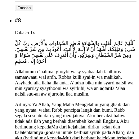
Faedah
#
8
Dibaca 1x
اَللَّهُمَّ عَالِمَ الْغَيْبِ وَالشَّهَادَةِ فَاطِرَ السَّمَاوَاتِ وَاْلأَرْضِ، رَبَّ كُلِّ
شَيْءٍ وَمَلِيْكَهُ، أَشْهَدُ أَنْ لاَ إِلَـهَ إِلاَّ أَنْتَ، أَعُوْذُ بِكَ مِنْ شَرِّ نَفْسِيْ،
وَمِنْ شَرِّ الشَّيْطَانِ وَشِرْكِهِ، وَأَنْ أَقْتَرِفَ عَلَى نَفْسِيْ سُوْءًا أَوْ
أَجُرَّهُ إِلَى مُسْلِمٍ
Allahumma ‘aalimal ghoybi wasy syahaadah faathiros
samaawaati wal ardh. Robba kulli syai-in wa maliikah.
Asyhadu alla ilaha illa anta. A’udzu bika min syarri nafsii wa
min syarrisy syaythooni wa syirkihi, wa an aqtarifa ‘alaa
nafsii suu-an aw ajurrohu ilaa muslim.
Artinya:
Ya Allah, Yang Maha Mengetahui yang ghaib dan
yang nyata, wahai Rabb pencipta langit dan bumi, Rabb
segala sesuatu dan yang merajainya. Aku bersaksi bahwa
tidak ada ilah yang berhak disembah kecuali Engkau. Aku
berlindung kepadaMu dari kejahatan diriku, setan dan
balatentaranya (godaan untuk berbuat syirik pada Allah), dan
aku (berlindung kepada-Mu) dari berbuat kejelekan terhadap