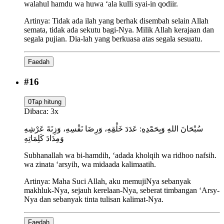
walahul hamdu wa huwa ‘ala kulli syai-in qodiir.
Artinya:
Tidak ada ilah yang berhak disembah selain Allah
semata, tidak ada sekutu bagi-Nya. Milik Allah kerajaan dan
segala pujian. Dia-lah yang berkuasa atas segala sesuatu.
Faedah
#
16
0
Tap hitung
Dibaca:
3
x
سُبْحَانَ اللهِ وَبِحَمْدِهِ: عَدَدَ خَلْقِهِ، وَرِضَا نَفْسِهِ، وَزِنَةَ عَرْشِهِ
وَمِدَادَ كَلِمَاتِهِ
Subhanallah wa bi-hamdih, ‘adada kholqih wa ridhoo nafsih.
wa zinata ‘arsyih, wa midaada kalimaatih.
Artinya:
Maha Suci Allah, aku memujiNya sebanyak
makhluk-Nya, sejauh kerelaan-Nya, seberat timbangan ‘Arsy-
Nya dan sebanyak tinta tulisan kalimat-Nya.
Faedah