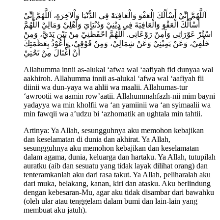
اَللَّهُمَّ إِنِّيْ أَسْأَلُكَ الْعَفْوَ وَالْعَافِيَةَ فِي الدُّنْيَا وَاْلآخِرَةِ، اَللَّهُمَّ إِنِّيْ
أَسْأَلُكَ الْعَفْوَ وَالْعَافِيَةَ فِي دِيْنِيْ وَدُنْيَايَ وَأَهْلِيْ وَمَالِيْ اللَّهُمَّ
اسْتُرْ عَوْرَاتِى وَآمِنْ رَوْعَاتِى. اَللَّهُمَّ احْفَظْنِيْ مِنْ بَيْنِ يَدَيَّ، وَمِنْ
خَلْفِيْ، وَعَنْ يَمِيْنِيْ وَعَنْ شِمَالِيْ، وَمِنْ فَوْقِيْ، وَأَعُوْذُ بِعَظَمَتِكَ
أَنْ أُغْتَالَ مِنْ تَحْتِيْ
Allahumma innii as-alukal ‘afwa wal ‘aafiyah fid dunyaa wal
aakhiroh. Allahumma innii as-alukal ‘afwa wal ‘aafiyah fii
diinii wa dun-yaya wa ahlii wa maalii. Allahumas-tur
‘awrootii wa aamin row’aatii. Allahummahfazh-nii mim bayni
yadayya wa min kholfii wa ‘an yamiinii wa ‘an syimaalii wa
min fawqii wa a’udzu bi ‘azhomatik an ughtala min tahtii.
Artinya:
Ya Allah, sesungguhnya aku memohon kebajikan
dan keselamatan di dunia dan akhirat. Ya Allah,
sesungguhnya aku memohon kebajikan dan keselamatan
dalam agama, dunia, keluarga dan hartaku. Ya Allah, tutupilah
auratku (aib dan sesuatu yang tidak layak dilihat orang) dan
tenteramkanlah aku dari rasa takut. Ya Allah, peliharalah aku
dari muka, belakang, kanan, kiri dan atasku. Aku berlindung
dengan kebesaran-Mu, agar aku tidak disambar dari bawahku
(oleh ular atau tenggelam dalam bumi dan lain-lain yang
membuat aku jatuh).