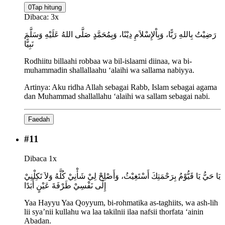
0
Tap hitung
Dibaca:
3
x
رَضِيْتُ بِاللهِ رَبًّا، وَبِاْلإِسْلاَمِ دِيْنًا، وَبِمُحَمَّدٍ صَلَّى اللهُ عَلَيْهِ وَسَلَّمَ
نَبِيًّا
Rodhiitu billaahi robbaa wa bil-islaami diinaa, wa bi-
muhammadin shallallaahu ‘alaihi wa sallama nabiyya.
Artinya:
Aku ridha Allah sebagai Rabb, Islam sebagai agama
dan Muhammad shallallahu ‘alaihi wa sallam sebagai nabi.
Faedah
#
11
Dibaca 1x
يَا حَيُّ يَا قَيُّوْمُ بِرَحْمَتِكَ أَسْتَغِيْثُ، وَأَصْلِحْ لِيْ شَأْنِيْ كُلَّهُ وَلاَ تَكِلْنِيْ
إِلَى نَفْسِيْ طَرْفَةَ عَيْنٍ أَبَدًا
Yaa Hayyu Yaa Qoyyum, bi-rohmatika as-taghiits, wa ash-lih
lii sya’nii kullahu wa laa takilnii ilaa nafsii thorfata ‘ainin
Abadan.