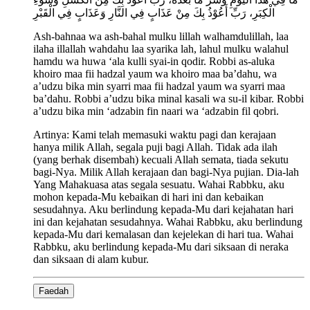
الْكِبَرِ، رَبِّ أَعُوْذُ بِكَ مِنْ عَذَابٍ فِي النَّارِ وَعَذَابٍ فِي الْقَبْرِ
Ash-bahnaa wa ash-bahal mulku lillah walhamdulillah, laa
ilaha illallah wahdahu laa syarika lah, lahul mulku walahul
hamdu wa huwa ‘ala kulli syai-in qodir. Robbi as-aluka
khoiro maa fii hadzal yaum wa khoiro maa ba’dahu, wa
a’udzu bika min syarri maa fii hadzal yaum wa syarri maa
ba’dahu. Robbi a’udzu bika minal kasali wa su-il kibar. Robbi
a’udzu bika min ‘adzabin fin naari wa ‘adzabin fil qobri.
Artinya:
Kami telah memasuki waktu pagi dan kerajaan
hanya milik Allah, segala puji bagi Allah. Tidak ada ilah
(yang berhak disembah) kecuali Allah semata, tiada sekutu
bagi-Nya. Milik Allah kerajaan dan bagi-Nya pujian. Dia-lah
Yang Mahakuasa atas segala sesuatu. Wahai Rabbku, aku
mohon kepada-Mu kebaikan di hari ini dan kebaikan
sesudahnya. Aku berlindung kepada-Mu dari kejahatan hari
ini dan kejahatan sesudahnya. Wahai Rabbku, aku berlindung
kepada-Mu dari kemalasan dan kejelekan di hari tua. Wahai
Rabbku, aku berlindung kepada-Mu dari siksaan di neraka
dan siksaan di alam kubur.
Faedah