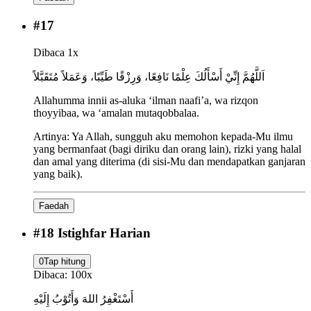
#
17
Dibaca 1x
اَللَّهُمَّ إِنِّيْ أَسْأَلُكَ عِلْمًا نَافِعًا، وَرِزْقًا طَيِّبًا، وَعَمَلاً مُتَقَبَّلاً
Allahumma innii as-aluka ‘ilman naafi’a, wa rizqon
thoyyibaa, wa ‘amalan mutaqobbalaa.
Artinya:
Ya Allah, sungguh aku memohon kepada-Mu ilmu
yang bermanfaat (bagi diriku dan orang lain), rizki yang halal
dan amal yang diterima (di sisi-Mu dan mendapatkan ganjaran
yang baik).
Faedah
#
18
Istighfar Harian
0
Tap hitung
Dibaca:
100
x
أَسْتَغْفِرُ اللهَ وَأَتُوْبُ إِلَيْهِ