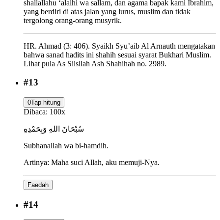
shallallahu ‘alaihi wa sallam, dan agama bapak kami Ibrahim,
yang berdiri di atas jalan yang lurus, muslim dan tidak
tergolong orang-orang musyrik.
HR. Ahmad (3: 406). Syaikh Syu’aib Al Arnauth mengatakan
bahwa sanad hadits ini shahih sesuai syarat Bukhari Muslim.
Lihat pula As Silsilah Ash Shahihah no. 2989.
#
13
0
Tap hitung
Dibaca:
100
x
سُبْحَانَ اللهِ وَبِحَمْدِهِ
Subhanallah wa bi-hamdih.
Artinya:
Maha suci Allah, aku memuji-Nya.
Faedah
#
14